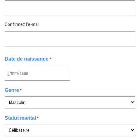
Confirmez l’e-mail
Date de naissance
*
JJ
slash
Genre
*
MM
slash
AAAA
Statut marital
*