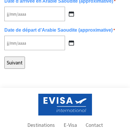
Date d'arrivée en Arabie Saoudite (approximative)
*
MM
slash
JJ
AAAA
slash
Date de départ d'Arabie Saoudite (approximative)
*
MM
slash
JJ
AAAA
slash
MM
slash
AAAA
Destinations
E-Visa
Contact