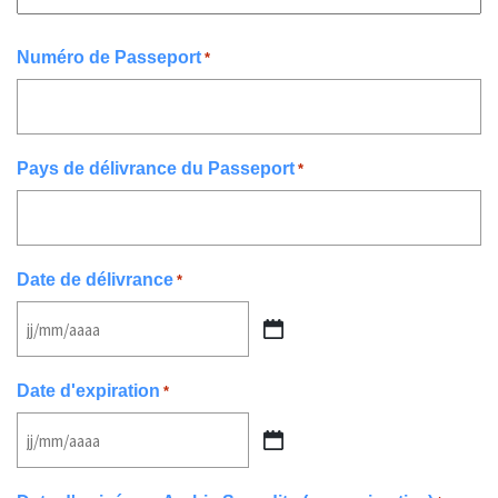
Numéro de Passeport
*
Pays de délivrance du Passeport
*
Date de délivrance
*
JJ
slash
Date d'expiration
*
MM
slash
JJ
AAAA
slash