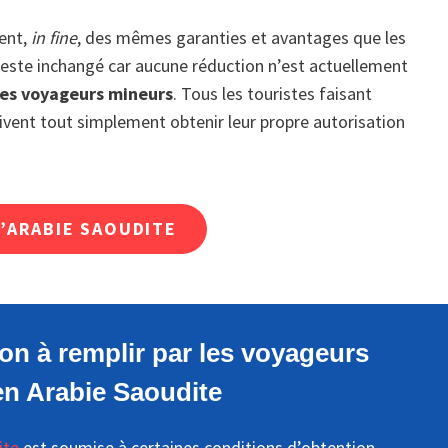
ient,
in fine
, des mêmes garanties et avantages que les
 reste inchangé car aucune réduction n’est actuellement
des voyageurs mineurs
. Tous les touristes faisant
 doivent tout simplement obtenir leur propre autorisation
L’ARABIE SAOUDITE
on à remplir par les voyageurs
en Arabie Saoudite
ite
est soumise à certaines conditions d’obtention.