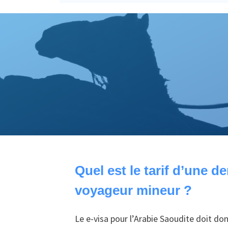
Quel est le tarif d’une 
voyageur mineur ?
Le e-visa pour l’Arabie Saoudite doit donc