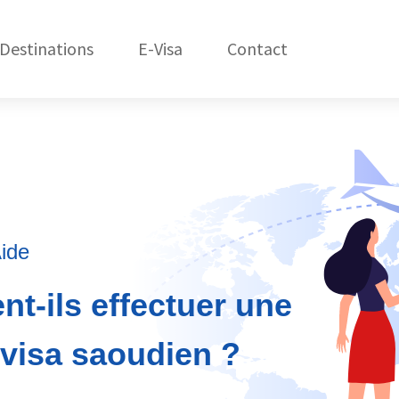
Destinations
E-Visa
Contact
États-Unis
C
Amérique du Nord
République Dom.
Amérique du Sud
Asie
ide
Afrique
nt-ils effectuer une
Océanie
visa saoudien ?
Europe