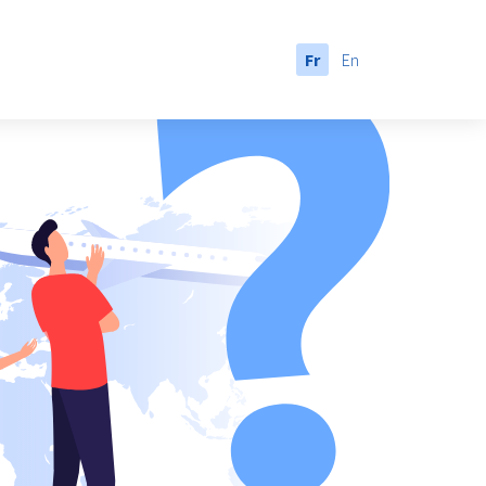
Fr
En
anada