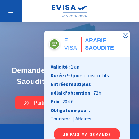
E-
ARABIE
VISA
SAOUDITE
Validité :
1 an
Demande de e-visa pour l’Arabie
Durée :
90 jours consécutifs
Saoudite : formulaire en ligne
Entrées multiples
Délai d'obtention :
72h
Prix :
204 €
Partir en Arabie Saoudite en 72h
Obligatoire pour :
Tourisme
|
Affaires
JE FAIS MA DEMANDE