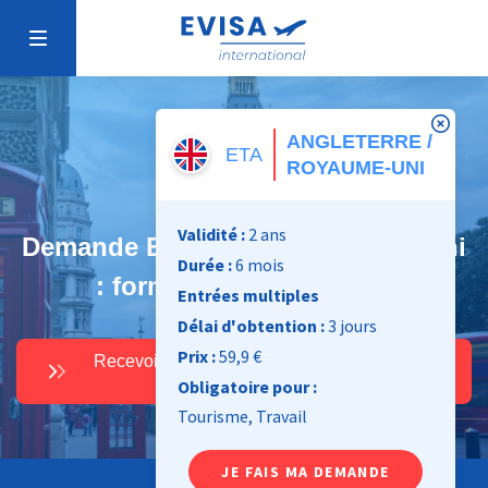
ANGLETERRE /
ETA
ROYAUME-UNI
Validité :
2 ans
Demande ETA pour le Royaume-Uni
Durée :
6 mois
:
formulaire en Français
Entrées multiples
Délai d'obtention :
3 jours
Prix :
59,9 €
Recevoir mon ETA pour l'Angleterre en
72h
Obligatoire pour :
Tourisme, Travail
JE FAIS MA DEMANDE