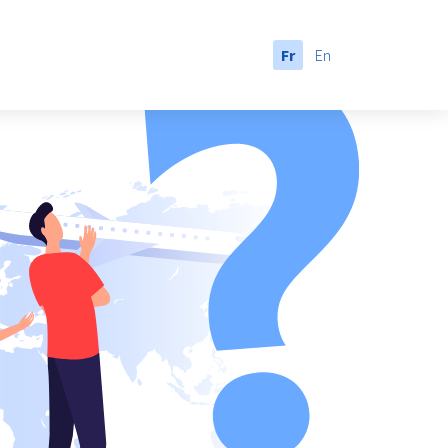
Fr
En
anada