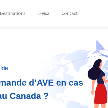
Destinations
E-Visa
Contact
États-Unis
C
Amérique du Nord
République Dom.
Amérique du Sud
Asie
ide
Afrique
demande d’AVE en cas
Océanie
 au Canada ?
Europe