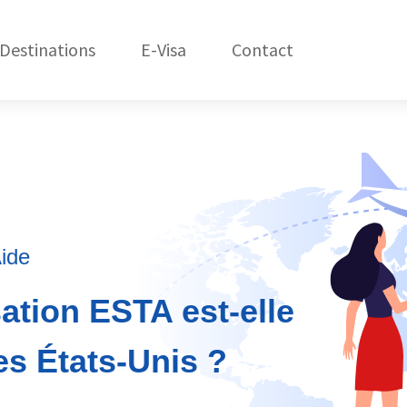
Destinations
E-Visa
Contact
États-Unis
C
Amérique du Nord
République Dom.
Amérique du Sud
Asie
ide
Afrique
sation ESTA est-elle
Océanie
es États-Unis ?
Europe