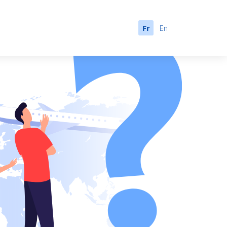
Fr
En
anada