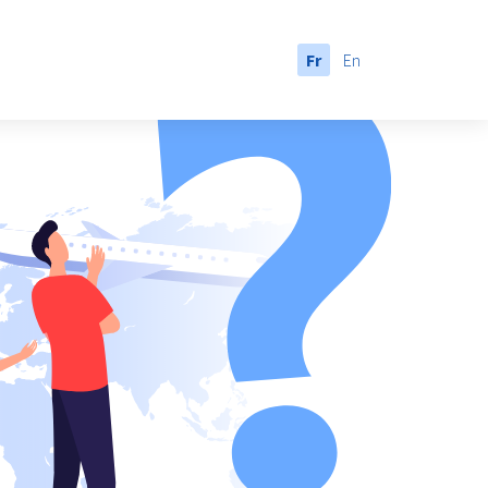
Fr
En
anada