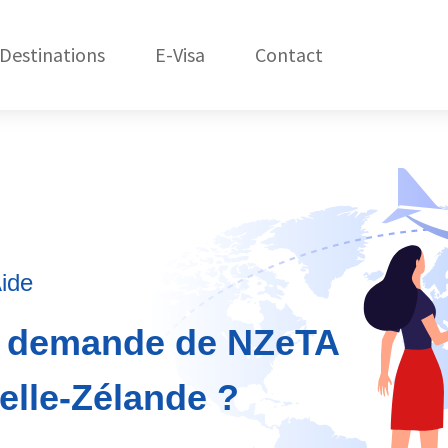
Destinations
E-Visa
Contact
États-Unis
C
Amérique du Nord
République Dom.
Amérique du Sud
Asie
ide
Afrique
e demande de NZeTA
Océanie
elle-Zélande ?
Europe