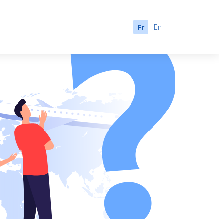
Fr
En
anada