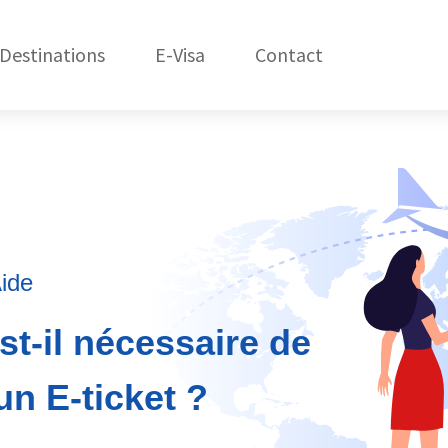
Destinations
E-Visa
Contact
États-Unis
C
Amérique du Nord
République Dom.
Amérique du Sud
Asie
ide
Afrique
st-il nécessaire de
Océanie
n E-ticket ?
Europe