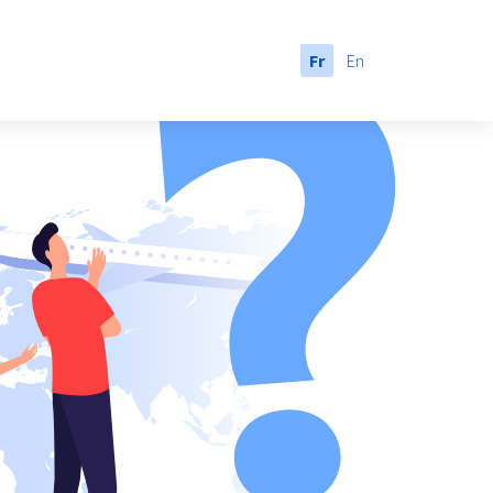
Fr
En
anada