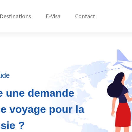
Destinations
E-Visa
Contact
États-Unis
C
Amérique du Nord
République Dom.
Amérique du Sud
ide
Asie
re une demande
Afrique
de voyage pour la
Océanie
sie ?
Europe