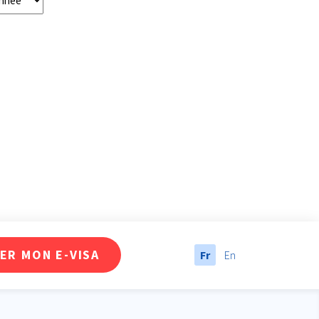
ER MON E-VISA
Fr
En