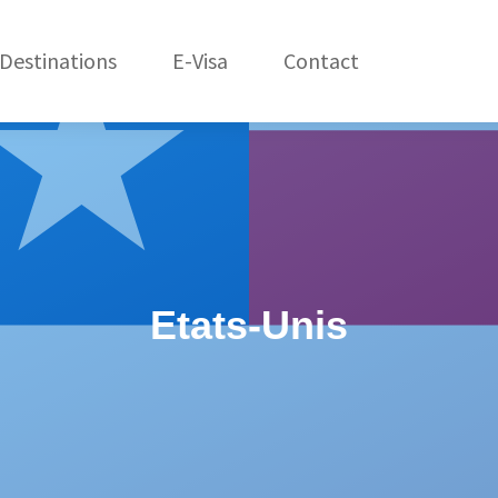
Destinations
E-Visa
Contact
États-Unis
C
Amérique du Nord
République Dom.
Amérique du Sud
Asie
Etats-Unis
Afrique
Océanie
Europe