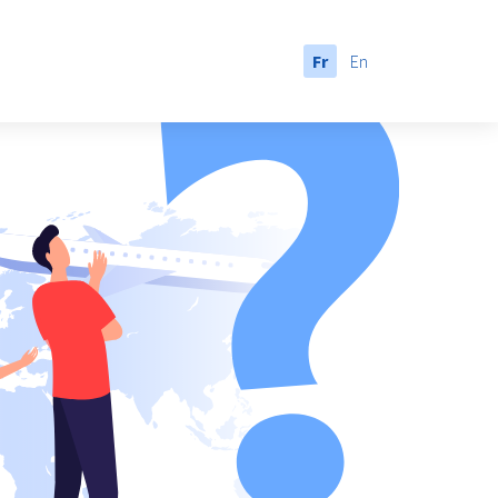
Fr
En
anada