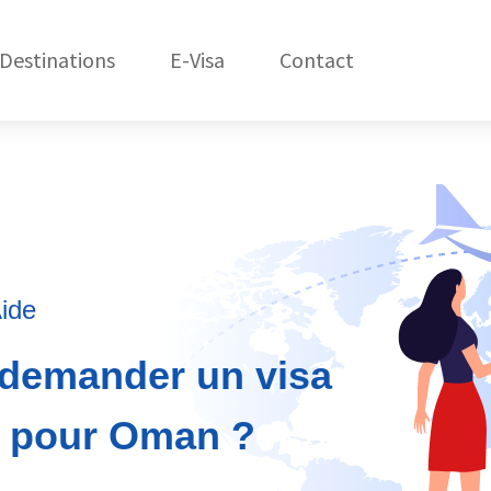
Destinations
E-Visa
Contact
États-Unis
C
Amérique du Nord
République Dom.
Amérique du Sud
Asie
ide
Afrique
e demander un visa
Océanie
e pour Oman ?
Europe