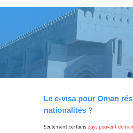
Le e-visa pour Oman rés
nationalités ?
Seulement certains
pays peuvent deman