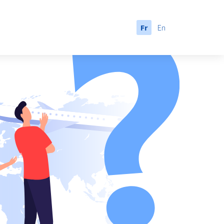
Fr
En
anada