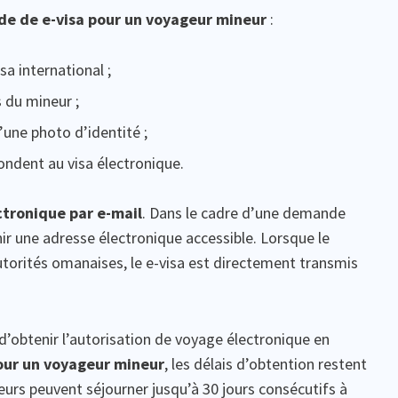
e de e-visa pour un voyageur mineur
:
a international ;
 du mineur ;
’une photo d’identité ;
pondent au visa électronique.
ctronique par e-mail
. Dans le cadre d’une demande
nir une adresse électronique accessible. Lorsque le
utorités omanaises, le e-visa est directement transmis
’obtenir l’autorisation de voyage électronique en
ur un voyageur mineur
, les délais d’obtention restent
urs peuvent séjourner jusqu’à 30 jours consécutifs à