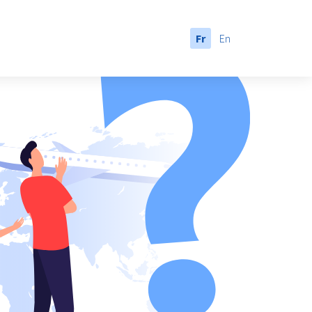
Fr
En
anada