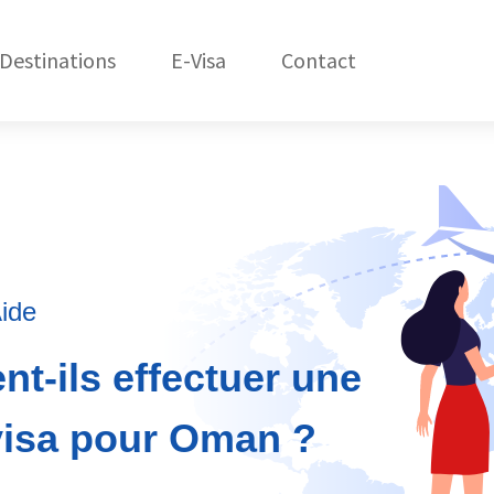
Destinations
E-Visa
Contact
États-Unis
C
Amérique du Nord
République Dom.
Amérique du Sud
Asie
ide
Afrique
nt-ils effectuer une
Océanie
isa pour Oman ?
Europe