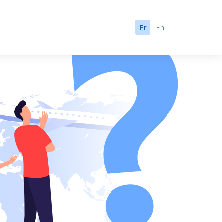
Fr
En
anada