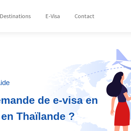
Destinations
E-Visa
Contact
États-Unis
C
Amérique du Nord
République Dom.
Amérique du Sud
Asie
ide
Afrique
demande de e-visa en
Océanie
t en Thaïlande ?
Europe